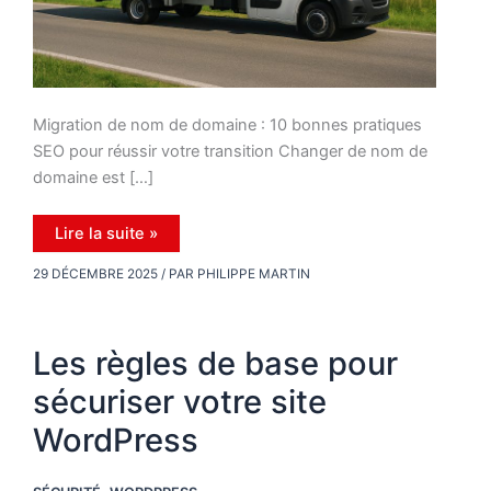
Migration de nom de domaine : 10 bonnes pratiques
SEO pour réussir votre transition Changer de nom de
domaine est […]
Changer
Lire la suite »
son
nom
29 DÉCEMBRE 2025
/ PAR
PHILIPPE MARTIN
de
domaine
sans
nuire
à
Les règles de base pour
son
SEO
sécuriser votre site
WordPress