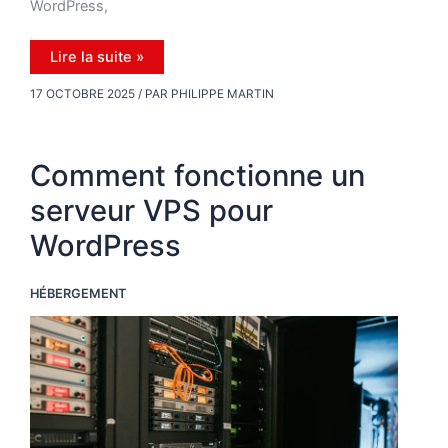
WordPress,
C’est
Lire la suite »
quoi,
au
17 OCTOBRE 2025
/ PAR
PHILIPPE MARTIN
juste,
le
Core
de
WordPress
Comment fonctionne un
?
serveur VPS pour
WordPress
HÉBERGEMENT